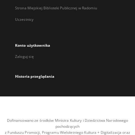
Strona Miejskiej Biblioteki Publicznej w Radomiu
Uczestnicy
Konto użytkownika
Zaloguj się
Historia przeglądania
Dofinansowano ze środków Ministra Kultury i Dziedzictwa Narodowego
pochodzących
z Funduszu Promocji, Programu Wieloletniego Kultura + Digitalizacja oraz