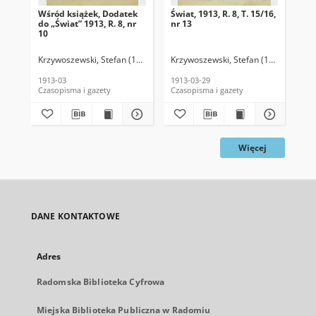
Wśród książek, Dodatek
Świat, 1913, R. 8, T. 15/16,
Świ
do „Świat” 1913, R. 8, nr
nr 13
nr 
10
Krzywoszewski, Stefan (1866-1950). Red.
Krzywoszewski, Stefan (1866-1950). 
Krz
1913-03
1913-03-29
191
Czasopisma i gazety
Czasopisma i gazety
Cza
Więcej
DANE KONTAKTOWE
Adres
Radomska Biblioteka Cyfrowa
Miejska Biblioteka Publiczna w Radomiu