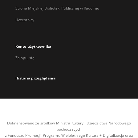
Strona Miejskiej Biblioteki Publicznej w Radomiu
Uczestnicy
Konto użytkownika
Zaloguj się
Historia przeglądania
Dofinansowano ze środków Ministra Kultury i Dziedzictwa Narodowego
pochodzących
z Funduszu Promocji, Programu Wieloletniego Kultura + Digitalizacja oraz