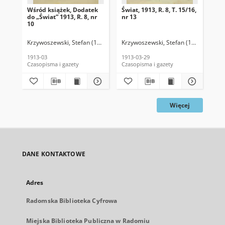
Wśród książek, Dodatek
Świat, 1913, R. 8, T. 15/16,
Świ
do „Świat” 1913, R. 8, nr
nr 13
nr 
10
Krzywoszewski, Stefan (1866-1950). Red.
Krzywoszewski, Stefan (1866-1950). 
Krz
1913-03
1913-03-29
191
Czasopisma i gazety
Czasopisma i gazety
Cza
Więcej
DANE KONTAKTOWE
Adres
Radomska Biblioteka Cyfrowa
Miejska Biblioteka Publiczna w Radomiu