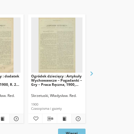
y : dodatek
Ogródek dziecięcy : Artykuły
Przegląd Pedagogiczny
Wychowawcze – Pogadanki –
1900, R. 19, spis rzeczy
900, R. 20,
Gry – Praca Ręczna, 1900,
R.20, nr 4
ław. Red.
Skrzetuski, Władysław. Red.
Skrzetuski, Władysław. R
1900
1900
Czasopisma i gazety
Czasopisma i gazety
Więcej