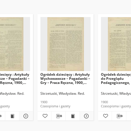
ecięcy : Artykuły
Ogródek dziecięcy : Artykuły
Ogródek dziecięc
e – Pogadanki –
Wychowawcze – Pogadanki –
do Przeglądu
 Ręczna, 1900,
Gry – Praca Ręczna, 1900,
Pedagogicznego, 1
R.20, nr 12
nr 7
Władysław. Red.
Skrzetuski, Władysław. Red.
Skrzetuski, Władys
1900
1900
 gazety
Czasopisma i gazety
Czasopisma i gazety