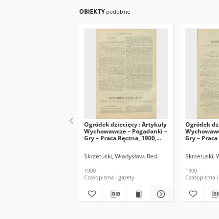
OBIEKTY
podobne
Ogródek dziecięcy : Artykuły
Ogródek dzi
Wychowawcze – Pogadanki –
Wychowawcz
Gry – Praca Ręczna, 1900,
Gry – Praca
R.20, nr 10
R.20, nr 8
Skrzetuski, Władysław. Red.
Skrzetuski, 
1900
1900
Czasopisma i gazety
Czasopisma i