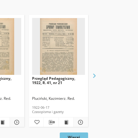
iczny,
Przegląd Pedagogiczny,
Przegląd Pedagogiczny
1922, R. 41, nr 21
1922, R. 41, nr 22/23
z. Red.
Pluciński, Kazimierz. Red.
Pluciński, Kazimierz. Red
1922-06-17
1922-06-24
Czasopisma i gazety
Czasopisma i gazety
Więcej