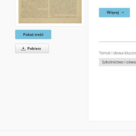
Więcej
Pokaż treść
Pobierz
Temat i słowa klucz
Szkolnictwo i oświa