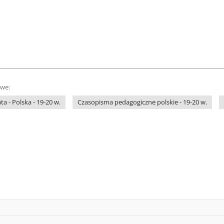
owe:
ta - Polska - 19-20 w.
Czasopisma pedagogiczne polskie - 19-20 w.