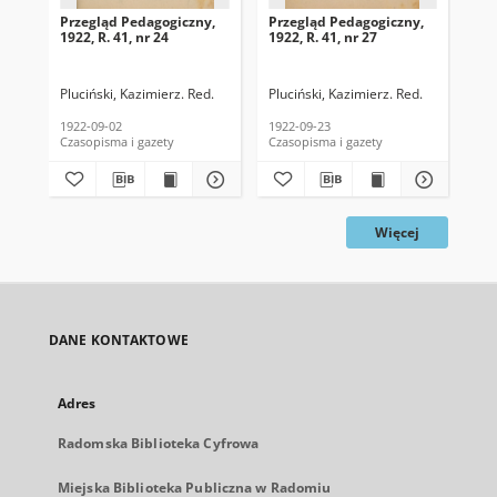
Przegląd Pedagogiczny,
Przegląd Pedagogiczny,
Pr
1922, R. 41, nr 24
1922, R. 41, nr 27
192
Pluciński, Kazimierz. Red.
Pluciński, Kazimierz. Red.
Plu
1922-09-02
1922-09-23
192
Czasopisma i gazety
Czasopisma i gazety
Cza
Więcej
DANE KONTAKTOWE
Adres
Radomska Biblioteka Cyfrowa
Miejska Biblioteka Publiczna w Radomiu