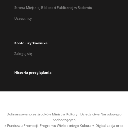
Strona Miejskiej Biblioteki Publicznej w Radomiu
Uczestnicy
Konto użytkownika
Zaloguj się
Historia przeglądania
Dofinansowano ze środków Ministra Kultury i Dziedzictwa Narodowego
pochodzących
z Funduszu Promocji, Programu Wieloletniego Kultura + Digitalizacja oraz