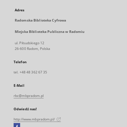
Adres
Radomska Biblioteka Cyfrowa
Miejska Biblioteka Publiczna w Radomiu
ul. Piłsudskiego 12
26-600 Radom, Polska
Telefon
tel. +48 48 362 67 35
E-Mail
rbc@mbpradom.pl
Odwiedź nas!
http://www.mbpradom.pl/
Facebook