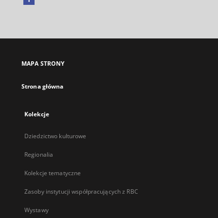
Link
zewnętrzny,
otworzy
się
w
nowej
MAPA STRONY
karcie
Strona główna
Kolekcje
Dziedzictwo kulturowe
Regionalia
Kolekcje tematyczne
Zasoby instytucji współpracujących z RBC
Wystawy