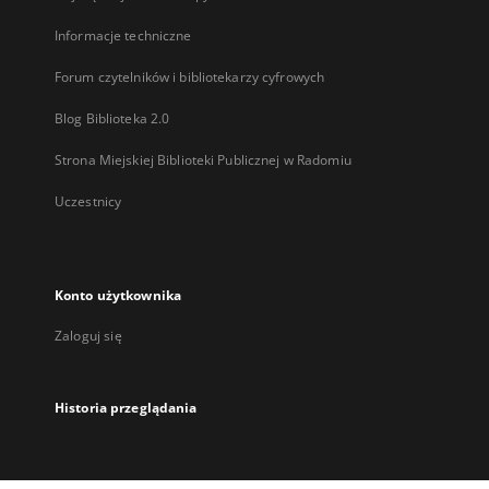
Informacje techniczne
Forum czytelników i bibliotekarzy cyfrowych
Blog Biblioteka 2.0
Strona Miejskiej Biblioteki Publicznej w Radomiu
Uczestnicy
Konto użytkownika
Zaloguj się
Historia przeglądania