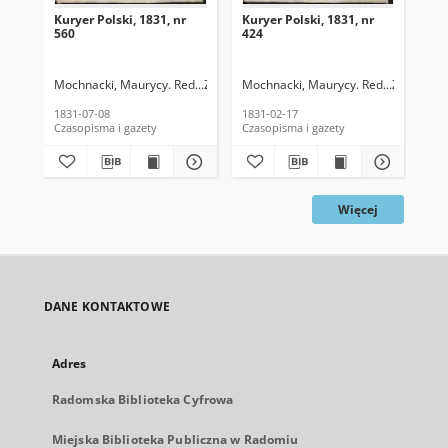
Kuryer Polski, 1831, nr
Kuryer Polski, 1831, nr
Kur
560
424
41
Mochnacki, Maurycy. Red.
Zukowski, Jan. Red.
Mochnacki, Maurycy. Red.
Zukowski, 
Moc
1831-07-08
1831-02-17
183
Czasopisma i gazety
Czasopisma i gazety
Cza
Więcej
DANE KONTAKTOWE
Adres
Radomska Biblioteka Cyfrowa
Miejska Biblioteka Publiczna w Radomiu