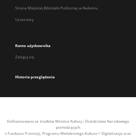
Strona Miejskiej Biblioteki Publicznej w Radomiu
Uczestnicy
Konto użytkownika
Zaloguj się
Historia przeglądania
Dofinansowano ze środków Ministra Kultury i Dziedzictwa Narodowego
pochodzących
z Funduszu Promocji, Programu Wieloletniego Kultura + Digitalizacja oraz