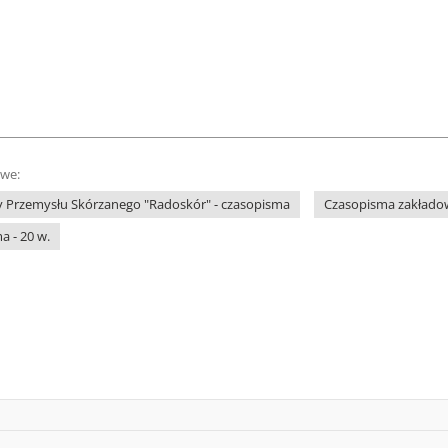
owe:
 Przemysłu Skórzanego "Radoskór" - czasopisma
Czasopisma zakładowe
a - 20 w.