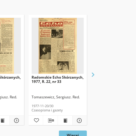
Skórzanych,
Radomskie Echo Skórzanych,
Radomskie Echo Skórz
1977, R. 22, nr 33
1977, R. 22, nr 31
iusz. Red.
Tomaszewicz, Sergiusz. Red.
Tomaszewicz, Sergiusz. 
1977-11-20/30
1977-11-01/10
Czasopisma i gazety
Czasopisma i gazety
Więcej