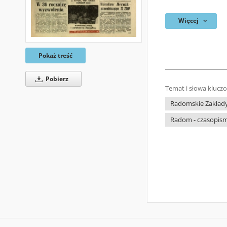
Więcej
Pokaż treść
Pobierz
Temat i słowa klucz
Radomskie Zakłady
Radom - czasopism