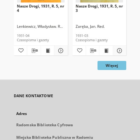
Nasze Drogi, 1931, R. 5, nr
Nasze Drogi, 1931, R. 5, nr
Nas
4
3
1/2
Lenkiewicz, Władysław. Red.
Zaręba, Jan. Red.
Zar
1931-04
1931-03
193
Czasopisma i gazety
Czasopisma i gazety
Cza
Więcej
DANE KONTAKTOWE
Adres
Radomska Biblioteka Cyfrowa
Miejska Biblioteka Publiczna w Radomiu