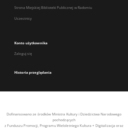
Strona Miejskiej Biblioteki Publicznej w Radomiu
Uczestnicy
Konto użytkownika
Zaloguj się
Historia przeglądania
Dofinansowano ze środków Ministra Kultury i Dziedzictwa Narodowego
pochodzących
z Funduszu Promocji, Programu Wieloletniego Kultura + Digitalizacja oraz