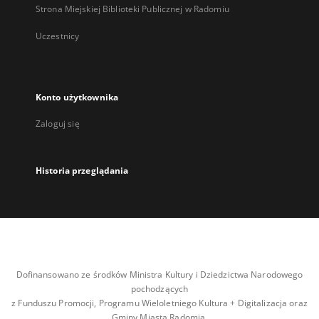
Strona Miejskiej Biblioteki Publicznej w Radomiu
Uczestnicy
Konto użytkownika
Zaloguj się
Historia przeglądania
Dofinansowano ze środków Ministra Kultury i Dziedzictwa Narodowego
pochodzących
z Funduszu Promocji, Programu Wieloletniego Kultura + Digitalizacja oraz
Gminy Miasta Radomia.