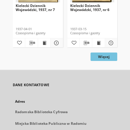
Kielecki Dziennik
Kielecki Dziennik
Kie
Wojewódzki, 1937, nr 7
Wojewódzki, 1937, nr 6
Woj
1937-04-01
1937-03-15
193
Czasopisma i gazety
Czasopisma i gazety
Cza
Więcej
DANE KONTAKTOWE
Adres
Radomska Biblioteka Cyfrowa
Miejska Biblioteka Publiczna w Radomiu