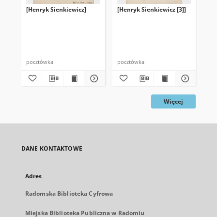
[Henryk Sienkiewicz]
[Henryk Sienkiewicz [3]]
[He
pocztówka
pocztówka
poc
Więcej
DANE KONTAKTOWE
Adres
Radomska Biblioteka Cyfrowa
Miejska Biblioteka Publiczna w Radomiu