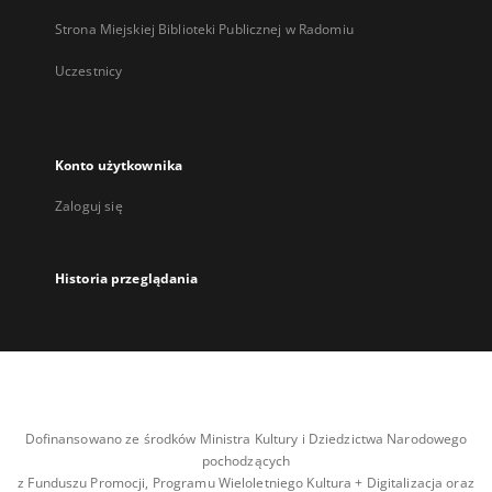
Strona Miejskiej Biblioteki Publicznej w Radomiu
Uczestnicy
Konto użytkownika
Zaloguj się
Historia przeglądania
Dofinansowano ze środków Ministra Kultury i Dziedzictwa Narodowego
pochodzących
z Funduszu Promocji, Programu Wieloletniego Kultura + Digitalizacja oraz