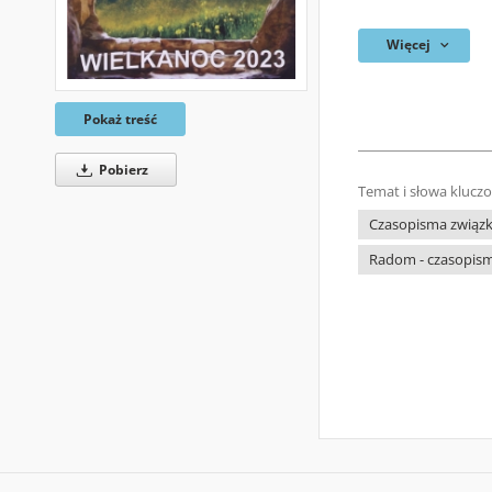
Więcej
Pokaż treść
Pobierz
Temat i słowa klucz
Czasopisma związko
Radom - czasopisma