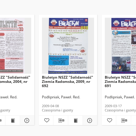
ZZ "Solidarność"
Biuletyn NSZZ "Solidarność"
Biuletyn NSZZ "S
omska, 2004, nr
Ziemia Radomska, 2009, nr
Ziemia Radomska,
692
691
Paweł. Red.
Podlipniak, Paweł. Red.
Podlipniak, Paweł.
2009-04-08
2009-03-17
 gazety
Czasopisma i gazety
Czasopisma i gazety