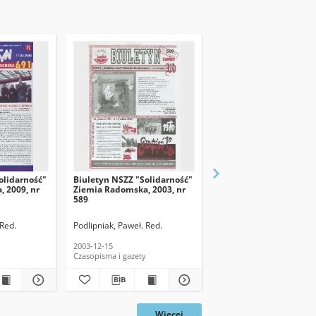
olidarność"
Biuletyn NSZZ "Solidarność"
Biuletyn NSZZ "Solida
 2009, nr
Ziemia Radomska, 2003, nr
Ziemia Radomska, 2015
589
766
 Red.
Podlipniak, Paweł. Red.
Podlipniak, Paweł. Red.
2003-12-15
2015-03-17
Czasopisma i gazety
Czasopisma i gazety
Więcej