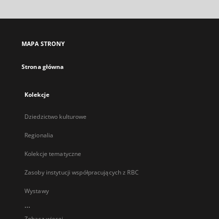
otworzy
się
w
nowej
MAPA STRONY
karcie
Strona główna
Kolekcje
Dziedzictwo kulturowe
Regionalia
Kolekcje tematyczne
Zasoby instytucji współpracujących z RBC
Wystawy
...
Zobacz więcej