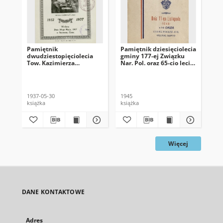
Pamiętnik
Pamiętnik dziesięciolecia
...
dwudziestopięciolecia
gminy 177-ej Związku
Dw
Tow. Kazimierza
Nar. Pol. oraz 65-cio lecia
Se
Pułaskiego grupy 1538
Z. N. P. dnia 11-go
Na
Zw. Nar. Pol.
listopada w sali Oaza
1937-05-30
1945
193
książka
książka
ksi
Więcej
DANE KONTAKTOWE
Adres