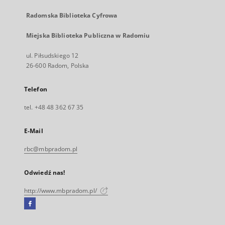
Radomska Biblioteka Cyfrowa
Miejska Biblioteka Publiczna w Radomiu
ul. Piłsudskiego 12
26-600 Radom, Polska
Telefon
tel. +48 48 362 67 35
E-Mail
rbc@mbpradom.pl
Odwiedź nas!
http://www.mbpradom.pl/
Facebook
Link
zewnętrzny,