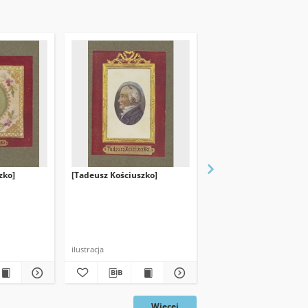
zko]
[Tadeusz Kościuszko]
[Kościuszko i Kosynierz
ilustracja
pocztówka
Więcej