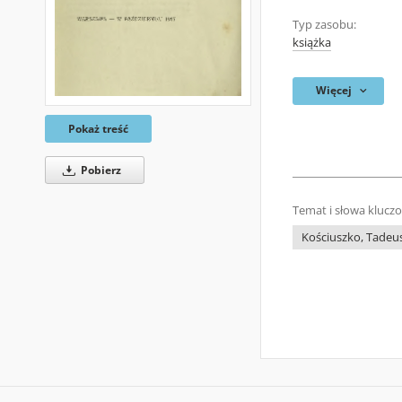
Typ zasobu:
książka
Więcej
Pokaż treść
Pobierz
Temat i słowa klucz
Kościuszko, Tadeus