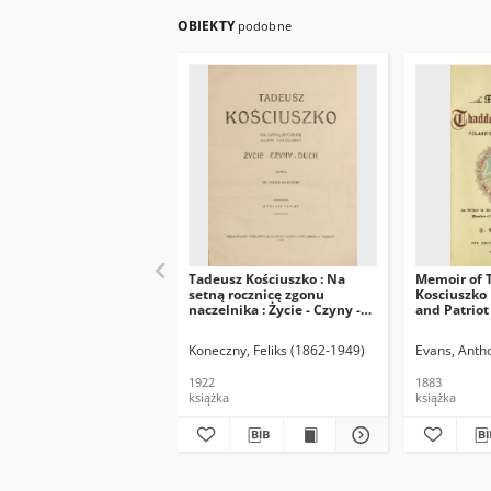
OBIEKTY
podobne
Tadeusz Kościuszko : Na
Memoir of 
setną rocznicę zgonu
Kosciuszko 
naczelnika : Życie - Czyny -
and Patriot 
Duch
american a
revolution
Koneczny, Feliks (1862-1949)
Evans, Anth
society of 
1922
1883
książka
książka