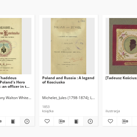
Thaddeus
Poland and Russia : A legend
[Tadeusz Kościus
Poland's Hero
of Kosciusko
: an officer in the
rmy of the
, member of the
ony Walton White (1817-1886)
Michelet, Jules (1798-1874)
Linton, W. J. Tł.
the Cincinnati
1853
książka
ilustracja