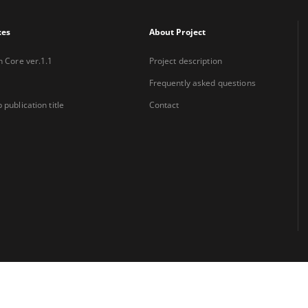
xes
About Project
n Core ver.1.1
Project description
Frequently asked questions
 publication title
Contact