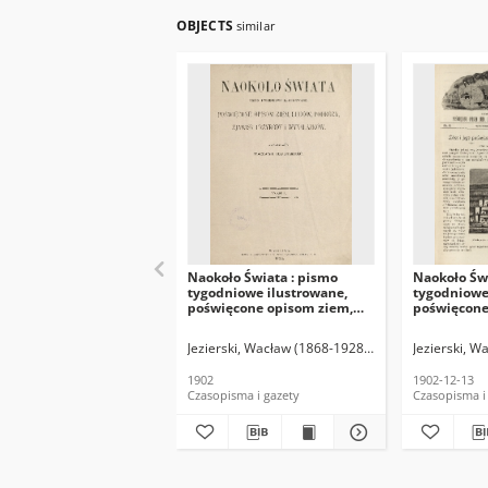
OBJECTS
similar
Naokoło Świata : pismo
Naokoło Świ
tygodniowe ilustrowane,
tygodniowe
poświęcone opisom ziem,
poświęcone
ludów, podróży, zjawisk
ludów, podr
przyrody i wynalazków,
przyrody i
Jezierski, Wacław (1868-1928). Red.
Jezierski, W
1902, R. I, [Spis rysunków]
1902, R. I, n
1902
1902-12-13
Czasopisma i gazety
Czasopisma i