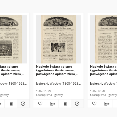
ata : pismo
Naokoło Świata : pismo
Naokoło Świata :
 ilustrowane,
tygodniowe ilustrowane,
tygodniowe ilust
 opisom ziem,
poświęcone opisom ziem,
poświęcone opis
óży, zjawisk
ludów, podróży, zjawisk
ludów, podróży, 
 wynalazków,
przyrody i wynalazków,
przyrody i wynal
acław (1868-1928). Red.
Jezierski, Wacław (1868-1928). Red.
Jezierski, Wacław 
r 51
1902, R. I, nr 49
1902, R. I, nr 52
1902-11-29
1902-12-20
 gazety
Czasopisma i gazety
Czasopisma i gazety