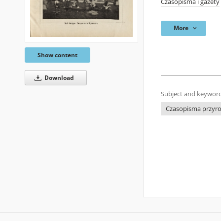
Czasopisma i gazety
More
Show content
Download
Subject and keyword
Czasopisma przyrod