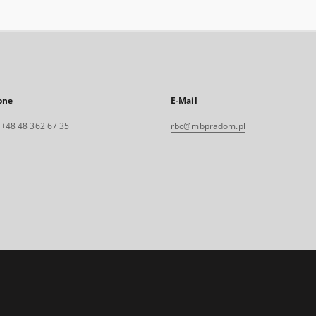
one
E-Mail
. +48 48 362 67 35
rbc@mbpradom.pl