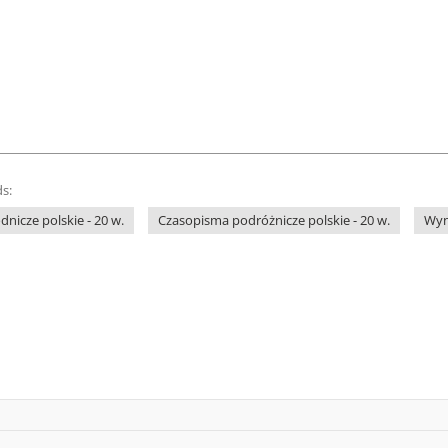
s:
nicze polskie - 20 w.
Czasopisma podróżnicze polskie - 20 w.
Wyn