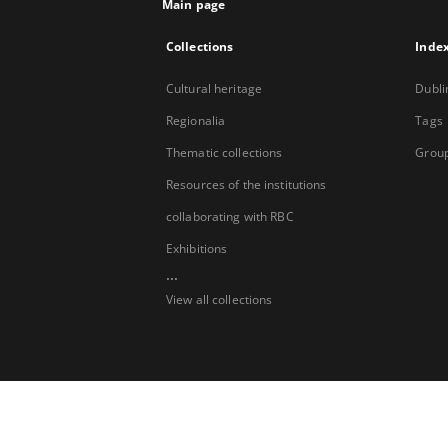
Main page
Collections
Inde
Cultural heritage
Dubli
Regionalia
Tags
Thematic collections
Group
Resources of the institutions
collaborating with RBC
Exhibitions
...
View all collections