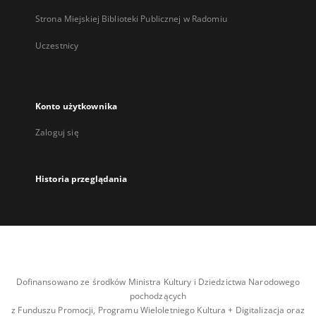
Strona Miejskiej Biblioteki Publicznej w Radomiu
Uczestnicy
Konto użytkownika
Zaloguj się
Historia przeglądania
Dofinansowano ze środków Ministra Kultury i Dziedzictwa Narodowego
pochodzących
z Funduszu Promocji, Programu Wieloletniego Kultura + Digitalizacja oraz