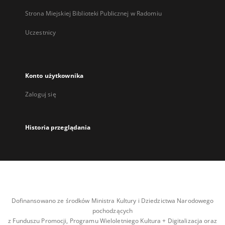
Strona Miejskiej Biblioteki Publicznej w Radomiu
Uczestnicy
Konto użytkownika
Zaloguj się
Historia przeglądania
Dofinansowano ze środków Ministra Kultury i Dziedzictwa Narodowego
pochodzących
z Funduszu Promocji, Programu Wieloletniego Kultura + Digitalizacja oraz