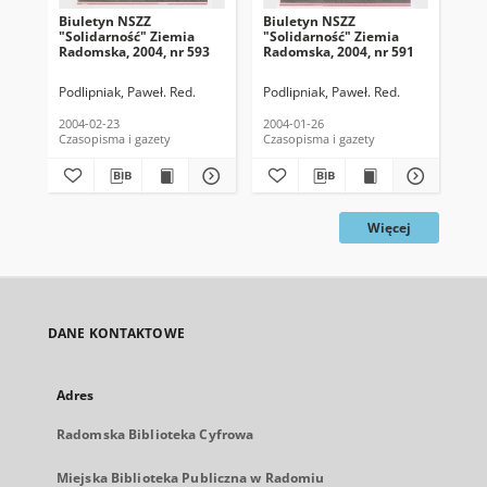
Biuletyn NSZZ
Biuletyn NSZZ
Bi
"Solidarność" Ziemia
"Solidarność" Ziemia
"So
Radomska, 2004, nr 593
Radomska, 2004, nr 591
Rad
Podlipniak, Paweł. Red.
Podlipniak, Paweł. Red.
Pod
2004-02-23
2004-01-26
200
Czasopisma i gazety
Czasopisma i gazety
Cza
Więcej
DANE KONTAKTOWE
Adres
Radomska Biblioteka Cyfrowa
Miejska Biblioteka Publiczna w Radomiu