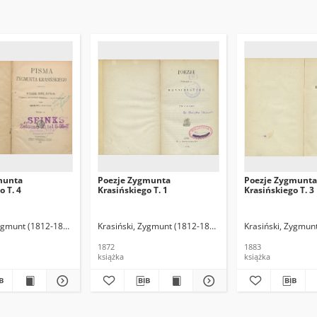
munta
Poezje Zygmunta
Poezje Zygmunta
o T. 4
Krasińskiego T. 1
Krasińskiego T. 3
ierz (1888-1968). Oprac.
Zygmunt (1812-1859)
Galle, Henryk (1872-1948). Oprac.
Krasiński, Zygmunt (1812-1859)
Krasiński, Zygmun
1872
1883
książka
książka