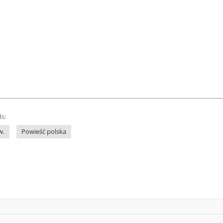
s:
w.
Powieść polska