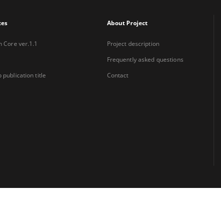
xes
About Project
n Core ver.1.1
Project description
Frequently asked questions
 publication title
Contact