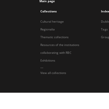
Main page
Collections
Inde
Cultural heritage
Dubli
Regionalia
Tags
Thematic collections
Group
Resources of the institutions
collaborating with RBC
Exhibitions
...
View all collections