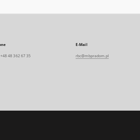
one
E-Mail
. +48 48 362 67 35
rbc@mbpradom.pl