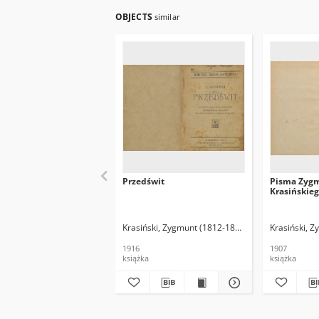
OBJECTS
similar
Przedświt
Pisma Zyg
Krasińskieg
Krasiński, Zygmunt (1812-1859)
Gałecki, Włodzim
Krasiński, 
1916
1907
książka
książka