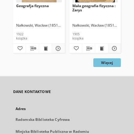
Geografja fizyczna
Mała geografia fizyczna :
Fiz
Zarys
nau
Nałkowski, Wacław (1851-1911)
Nałkowski, Wacław (1851-1911)
Hux
1922
1905
188
książka
książka
ksi
Więcej
DANE KONTAKTOWE
Adres
Radomska Biblioteka Cyfrowa
Miejska Biblioteka Publiczna w Radomiu