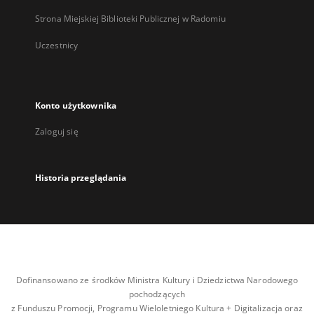
Strona Miejskiej Biblioteki Publicznej w Radomiu
Uczestnicy
Konto użytkownika
Zaloguj się
Historia przeglądania
Dofinansowano ze środków Ministra Kultury i Dziedzictwa Narodowego
pochodzących
z Funduszu Promocji, Programu Wieloletniego Kultura + Digitalizacja oraz