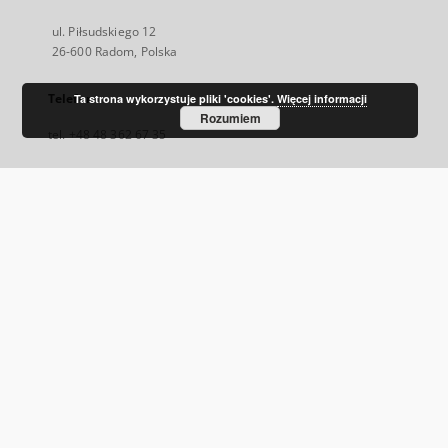
ul. Piłsudskiego 12
26-600 Radom, Polska
Telefon
Ta strona wykorzystuje pliki 'cookies'.
Więcej informacji
Rozumiem
tel. +48 48 362 67 35
E-Mail
rbc@mbpradom.pl
Odwiedź nas!
http://www.mbpradom.pl/
Facebook
Link
zewnętrzny,
otworzy
się
w
nowej