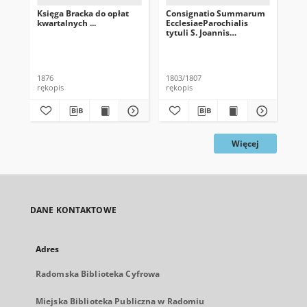
Księga Bracka do opłat
Consignatio Summarum
Wyk
kwartalnych ...
EcclesiaeParochialis
tytuli S. Joannis
Baptista…
Zdz
1876
1803/1807
188
rękopis
rękopis
ręk
Więcej
DANE KONTAKTOWE
Adres
Radomska Biblioteka Cyfrowa
Miejska Biblioteka Publiczna w Radomiu