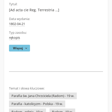
Tytuł:
[Ad acta cie Reg. Terrestria …]
Data wydania:
1802-04-21
Typ zasobu:
rękopis
Więcej
Temat i słowa kluczowe:
Parafia św. Jana Chrzciciela (Radom) - 19 w.
Parafia - katolicyzm - Polska - 19 w.
Radom - religia - 19 w.
Radom - 19 w.