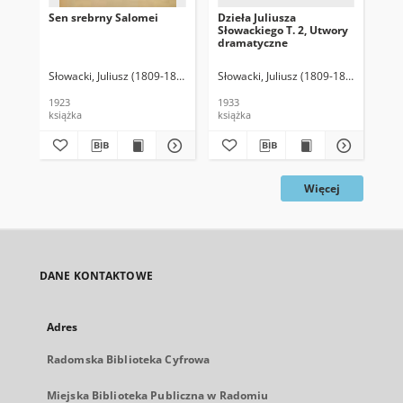
Sen srebrny Salomei
Dzieła Juliusza
Ma
Słowackiego T. 2, Utwory
dramatyczne
Słowacki, Juliusz (1809-1849)
Turowski, Stanisław (1880-1936). Oprac.
Słowacki, Juliusz (1809-1849)
Pini, T
Sło
1923
1933
[ok
książka
książka
ksi
Więcej
DANE KONTAKTOWE
Adres
Radomska Biblioteka Cyfrowa
Miejska Biblioteka Publiczna w Radomiu