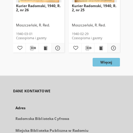
Kurier Radomski, 1940, R.
Kurier Radomski, 1940, R.
Kur
2, nr 26
2, nr 25
2, 
Moszczeński, R. Red.
Moszczeński, R. Red.
Mos
1940-03-01
1940-02-29
194
Czasopisma i gazety
Czasopisma i gazety
Cza
Więcej
DANE KONTAKTOWE
Adres
Radomska Biblioteka Cyfrowa
Miejska Biblioteka Publiczna w Radomiu