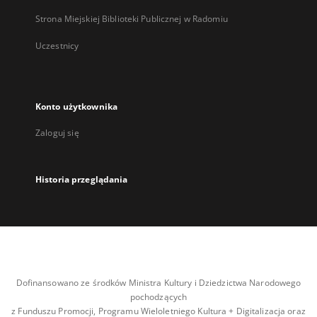
Strona Miejskiej Biblioteki Publicznej w Radomiu
Uczestnicy
Konto użytkownika
Zaloguj się
Historia przeglądania
Dofinansowano ze środków Ministra Kultury i Dziedzictwa Narodowego
pochodzących
z Funduszu Promocji, Programu Wieloletniego Kultura + Digitalizacja oraz