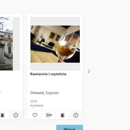
Kawiarnia i czytelnia
Katalog kartkowy w Czy
Czasopism
w
Orłowski, Szymon
Orłowski, Szymon
2016
2016
wystawy
wystawy
Więcej