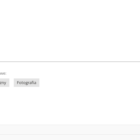
owe:
czny
Fotografia