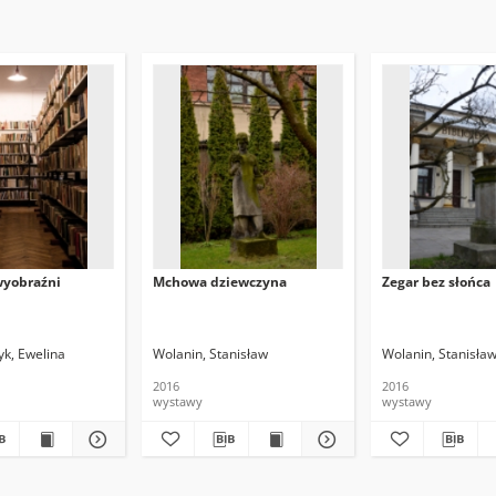
wyobraźni
Mchowa dziewczyna
Zegar bez słońca
k, Ewelina
Wolanin, Stanisław
Wolanin, Stanisła
2016
2016
wystawy
wystawy