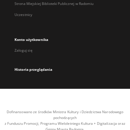
Strona Miejskiej Biblioteki Publicznej w Radomiu
Uczestnicy
Konto użytkownika
Zaloguj się
Historia przeglądania
Dofinansowano ze środków Ministra Kultury i Dziedzictwa Narodowego
pochodzących
z Funduszu Promocji, Programu Wieloletniego Kultura + Digitalizacja oraz
Gminy Miasta Radomia.