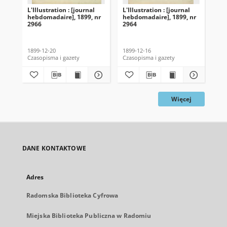
L'Illustration : [journal
L'Illustration : [journal
L'I
hebdomadaire], 1899, nr
hebdomadaire], 1899, nr
heb
2966
2964
29
1899-12-20
1899-12-16
189
Czasopisma i gazety
Czasopisma i gazety
Cza
Więcej
DANE KONTAKTOWE
Adres
Radomska Biblioteka Cyfrowa
Miejska Biblioteka Publiczna w Radomiu