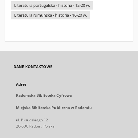
Literatura portugalska - historia - 12-20 w.
Literatura rumuńska - historia - 16-20 w.
DANE KONTAKTOWE
Adres
Radomska Biblioteka Cyfrowa
Miejska Biblioteka Publiczna w Radomiu
ul. Piłsudskiego 12
26-600 Radom, Polska