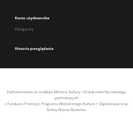
Konto użytkownika
Zaloguj się
Historia przeglądania
Dofinansowano ze środków Ministra Kultury i Dziedzictwa Narodowego
pochodzących
z Funduszu Promocji, Programu Wieloletniego Kultura + Digitalizacja oraz
Gminy Miasta Radomia.