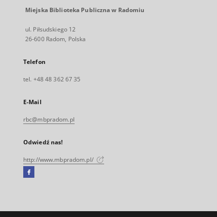
Miejska Biblioteka Publiczna w Radomiu
ul. Piłsudskiego 12
26-600 Radom, Polska
Telefon
tel. +48 48 362 67 35
E-Mail
rbc@mbpradom.pl
Odwiedź nas!
http://www.mbpradom.pl/
Facebook
Link
zewnętrzny,
otworzy
się