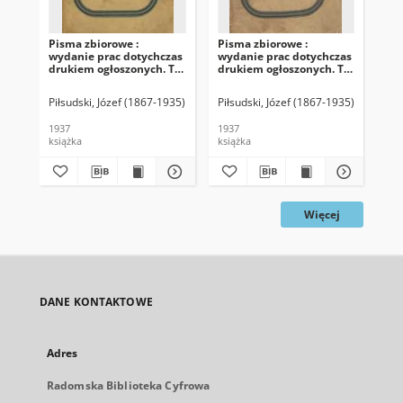
Pisma zbiorowe :
Pisma zbiorowe :
Pis
wydanie prac dotychczas
wydanie prac dotychczas
wy
drukiem ogłoszonych. T.
drukiem ogłoszonych. T.
dru
2
1
6
Piłsudski, Józef (1867-1935)
Wasilewski, Leon (1870-1936). Przedm.
Piłsudski, Józef (1867-1935)
Sławek, 
Pił
1937
1937
193
książka
książka
ksi
Więcej
DANE KONTAKTOWE
Adres
Radomska Biblioteka Cyfrowa