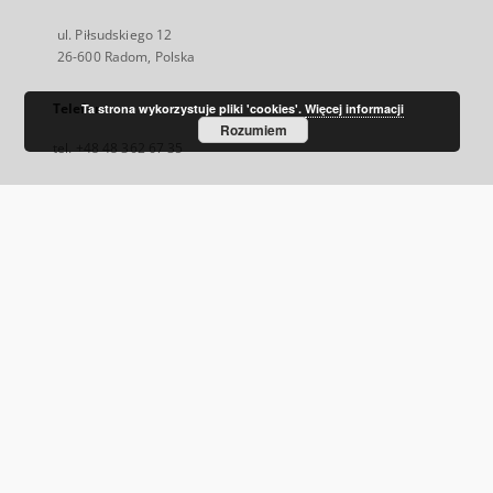
ul. Piłsudskiego 12
26-600 Radom, Polska
Telefon
Ta strona wykorzystuje pliki 'cookies'.
Więcej informacji
Rozumiem
tel. +48 48 362 67 35
E-Mail
rbc@mbpradom.pl
Odwiedź nas!
http://www.mbpradom.pl/
Facebook
Link
zewnętrzny,
otworzy
się
w
nowej