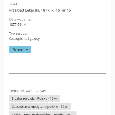
Tytuł:
Przegląd Lekarski, 1877, R. 16, nr 15
Data wydania:
1877-04-14
Typ zasobu:
Czasopisma i gazety
Więcej
Temat i słowa kluczowe:
Służba zdrowia - Polska - 19 w.
Czasopisma medyczne polskie - 19 w.
Kraków (woj. małopolskie) - media - 19 w.