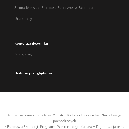
Strona Miejskiej Biblioteki Publicznej w Radomiu
Uczestnicy
Konto użytkownika
Zaloguj się
Historia przeglądania
Dofinansowano ze środków Ministra Kultury i Dziedzictwa Narodowego
pochodzących
z Funduszu Promocji, Programu Wieloletniego Kultura + Digitalizacja oraz