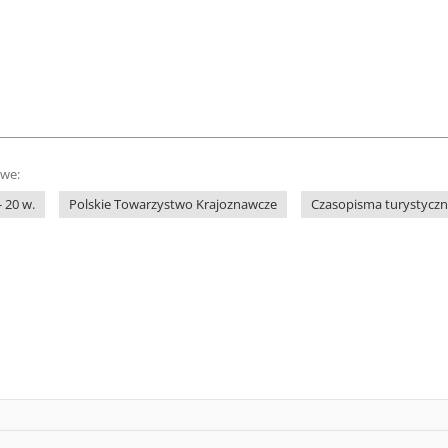
owe:
 20 w.
Polskie Towarzystwo Krajoznawcze
Czasopisma turystyczne