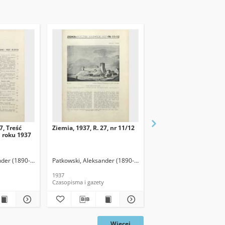
7, Treść
Ziemia, 1937, R. 27, nr 11/12
Ziemia, 1937, R. 27, nr 
i roku 1937
nder (1890-1942). Red.
Patkowski, Aleksander (1890-1942). Red.
Patkowski, Aleksander (
1937
1937
Czasopisma i gazety
Czasopisma i gazety
Więcej