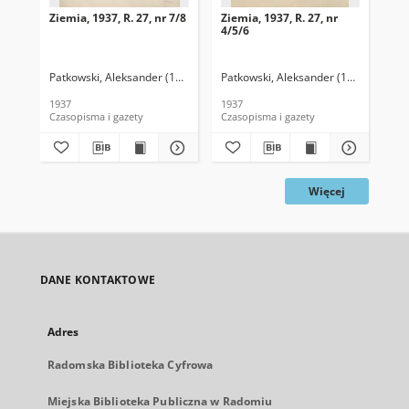
Ziemia, 1937, R. 27, nr 7/8
Ziemia, 1937, R. 27, nr
Zie
4/5/6
Patkowski, Aleksander (1890-1942). Red.
Patkowski, Aleksander (1890-1942). 
Pat
1937
1937
193
Czasopisma i gazety
Czasopisma i gazety
Cza
Więcej
DANE KONTAKTOWE
Adres
Radomska Biblioteka Cyfrowa
Miejska Biblioteka Publiczna w Radomiu