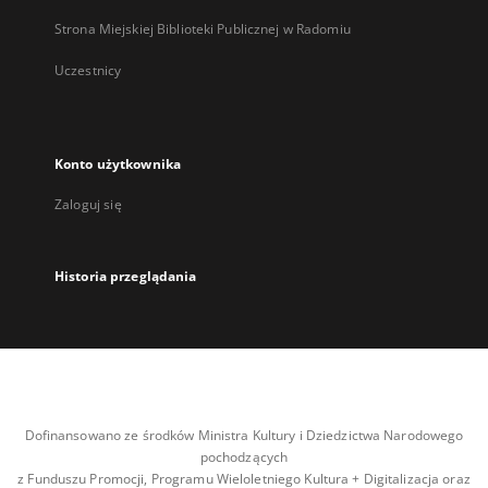
Strona Miejskiej Biblioteki Publicznej w Radomiu
Uczestnicy
Konto użytkownika
Zaloguj się
Historia przeglądania
Dofinansowano ze środków Ministra Kultury i Dziedzictwa Narodowego
pochodzących
z Funduszu Promocji, Programu Wieloletniego Kultura + Digitalizacja oraz