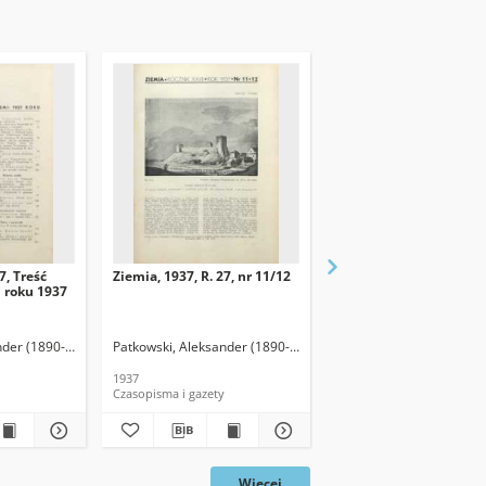
7, Treść
Ziemia, 1937, R. 27, nr 11/12
Ziemia, 1937, R. 27, nr 
i roku 1937
nder (1890-1942). Red.
Patkowski, Aleksander (1890-1942). Red.
Patkowski, Aleksander (
1937
1937
Czasopisma i gazety
Czasopisma i gazety
Więcej