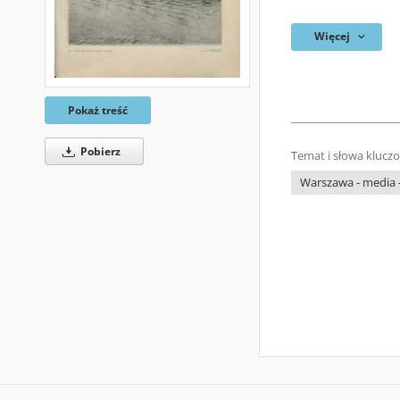
Więcej
Pokaż treść
Pobierz
Temat i słowa klucz
Warszawa - media -