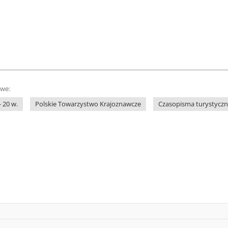
owe:
 20 w.
Polskie Towarzystwo Krajoznawcze
Czasopisma turystyczne