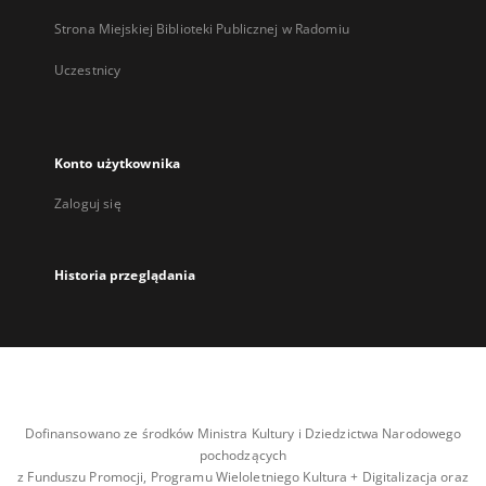
Strona Miejskiej Biblioteki Publicznej w Radomiu
Uczestnicy
Konto użytkownika
Zaloguj się
Historia przeglądania
Dofinansowano ze środków Ministra Kultury i Dziedzictwa Narodowego
pochodzących
z Funduszu Promocji, Programu Wieloletniego Kultura + Digitalizacja oraz