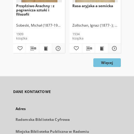
Przędziwo Arachny : z
Rasa aryjska a semicka
Por
pogranicza sztuki i
filozofii
Sobeski, Michał (1877-1939)
Zollschan, Ignaz (1877- )
Mieses, Mat
Tai
1909
1934
187
książka
książka
ksi
Więcej
DANE KONTAKTOWE
Adres
Radomska Biblioteka Cyfrowa
Miejska Biblioteka Publiczna w Radomiu