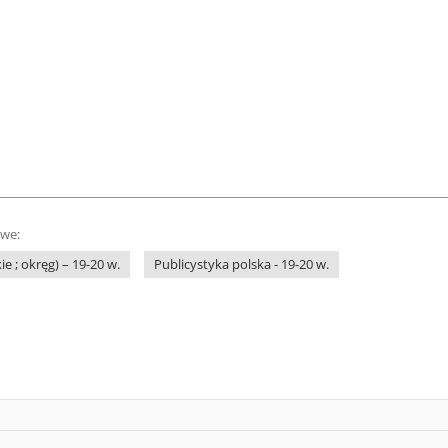
owe:
ie ; okręg) – 19-20 w.
Publicystyka polska - 19-20 w.