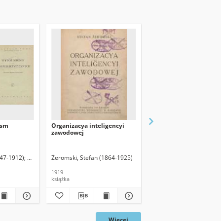
ism
Organizacya inteligencyi
Echa wczorajsze
h
zawodowej
847-1912)
Szweykowski, Zygmunt (1894-1978). Oprac.
Żeromski, Stefan (1864-1925)
Łuniński, Ernest (1868-1
1919
1925
książka
książka
Więcej