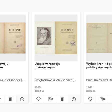
ozwoju
Utopie w rozwoju
Wybór kronik i p
ym
historycznym
publicystycznyc
ki, Aleksander (1849-1938)
Świętochowski, Aleksander (1849-1938)
Prus, Bolesław (1
1910
1948
książka
książka