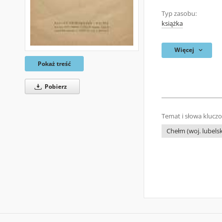
Typ zasobu:
książka
Więcej
Pokaż treść
Pobierz
Temat i słowa klucz
Chełm (woj. lubelsk