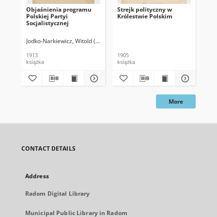
Objaśnienia programu
Strejk polityczny w
Ign
Polskiej Partyi
Królestwie Polskim
pra
Socjalistycznej
Jodko-Narkiewicz, Witold (1863-1924)
Pró
1913
1905
193
książka
książka
ksi
More
CONTACT DETAILS
Address
Radom Digital Library
Municipal Public Library in Radom