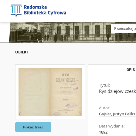
OBIEKT
OPIS
Tytuł:
Rys dziejów czesk
Autor:
Gajsler, Justyn Felik
Data wydania:
Pokaż treść
1892