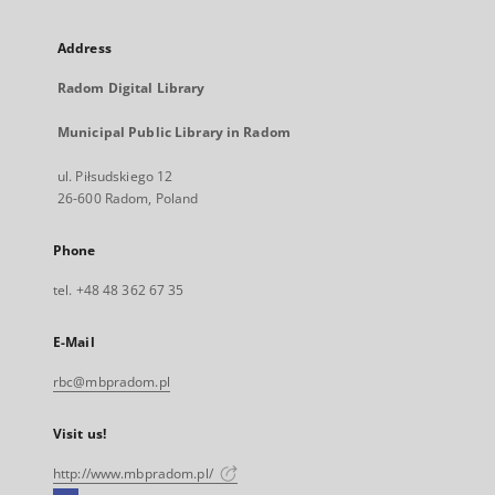
Address
Radom Digital Library
Municipal Public Library in Radom
ul. Piłsudskiego 12
26-600 Radom, Poland
Phone
tel. +48 48 362 67 35
E-Mail
rbc@mbpradom.pl
Visit us!
http://www.mbpradom.pl/