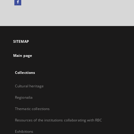
Facebook
External
link,
will
open
in
a
SITEMAP
new
tab
Main page
Collections
Cultural heritage
Regionalia
Thematic collections
Resources of the institutions collaborating with RBC
Exhibitions