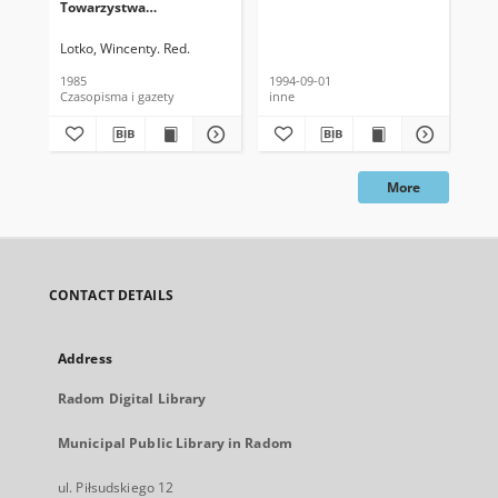
Towarzystwa
To
Naukowego, 1985, T. 22, z.
Nau
3-4
1-4
Lotko, Wincenty. Red.
Kis
1985
1994-09-01
199
Czasopisma i gazety
inne
Cza
More
CONTACT DETAILS
Address
Radom Digital Library
Municipal Public Library in Radom
ul. Piłsudskiego 12