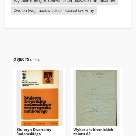
Wysokie Koło (gm. Gniewoszów) - klasztor dominikanów
Zwoleń (woj. mazowieckie) - kościół św. Anny
OBJECTS
similar
Biuletyn Kwartalny
Wykaz akt błotnickich
Bi
Radomskiego
zbioru A2
Ra