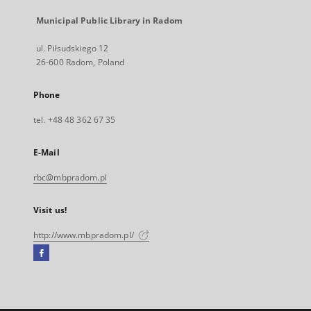
Municipal Public Library in Radom
ul. Piłsudskiego 12
26-600 Radom, Poland
Phone
tel. +48 48 362 67 35
E-Mail
rbc@mbpradom.pl
Visit us!
http://www.mbpradom.pl/
Facebook
External
link,
will
open