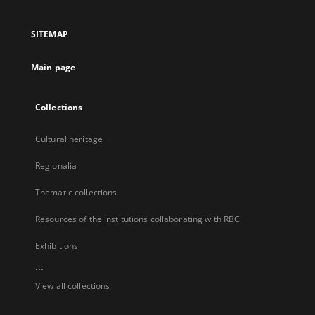
in
a
SITEMAP
new
tab
Main page
Collections
Cultural heritage
Regionalia
Thematic collections
Resources of the institutions collaborating with RBC
Exhibitions
...
View all collections