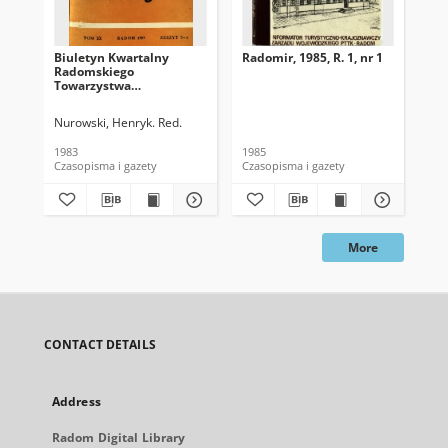
Biuletyn Kwartalny
Radomir, 1985, R. 1, nr 1
Bi
Radomskiego
Ra
Towarzystwa
To
Naukowego, 1983, T. 20, z.
Nau
3-4
3
Nurowski, Henryk. Red.
Wit
1983
1985
198
Czasopisma i gazety
Czasopisma i gazety
Cza
More
CONTACT DETAILS
Address
Radom Digital Library