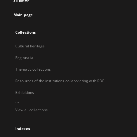
SITEMAP
new
tab
Main page
Collections
Cultural heritage
Regionalia
Thematic collections
Resources of the institutions collaborating with RBC
Exhibitions
...
View all collections
Indexes