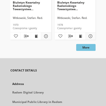
Biuletyn Kwartalny
Biuletyn Kwartalny
Rad
Radomskiego
Radomskiego
Towarzystwa
Towarzystwa
Naukowego, 1970, T. 7, z.
Naukowego, 1978, T. 15, z.
1-2
2-4
Witkowski, Stefan. Red.
Witkowski, Stefan. Red.
1970
1978
198
Czasopisma i gazety
Czasopisma i gazety
Cza
More
CONTACT DETAILS
Address
Radom Digital Library
Municipal Public Library in Radom