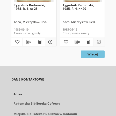
Tygodnik Radomski,
Tygodnik Radomski,
Ty
1985, R. 4, nr 25
1985, R. 4, nr 20
198
Kaca, Mieczysław. Red.
Kaca, Mieczysław. Red.
Kac
1985-06-19
1985-05-15
198
Czasopisma i gazety
Czasopisma i gazety
Cza
Więcej
DANE KONTAKTOWE
Adres
Radomska Biblioteka Cyfrowa
Miejska Biblioteka Publiczna w Radomiu