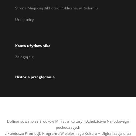
Strona Miejskiej Biblioteki Publicznej w Radomiu
Uczestnicy
Konto użytkownika
Zaloguj się
Historia przeglądania
Dofinansowano ze środków Ministra Kultury i Dziedzictwa Narodowego
pochodzących
z Funduszu Promocji, Programu Wieloletniego Kultura + Digitalizacja oraz