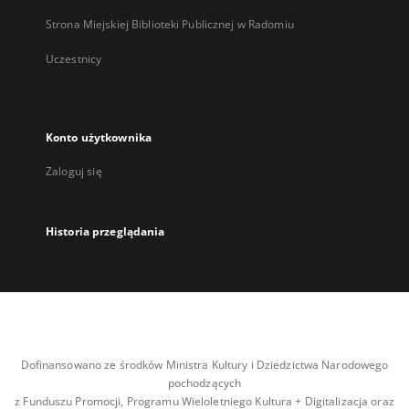
Strona Miejskiej Biblioteki Publicznej w Radomiu
Uczestnicy
Konto użytkownika
Zaloguj się
Historia przeglądania
Dofinansowano ze środków Ministra Kultury i Dziedzictwa Narodowego
pochodzących
z Funduszu Promocji, Programu Wieloletniego Kultura + Digitalizacja oraz