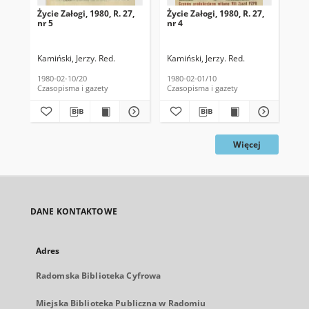
Życie Załogi, 1980, R. 27,
Życie Załogi, 1980, R. 27,
Życ
nr 5
nr 4
nr 
Kamiński, Jerzy. Red.
Kamiński, Jerzy. Red.
Kam
1980-02-10/20
1980-02-01/10
198
Czasopisma i gazety
Czasopisma i gazety
Cza
Więcej
DANE KONTAKTOWE
Adres
Radomska Biblioteka Cyfrowa
Miejska Biblioteka Publiczna w Radomiu