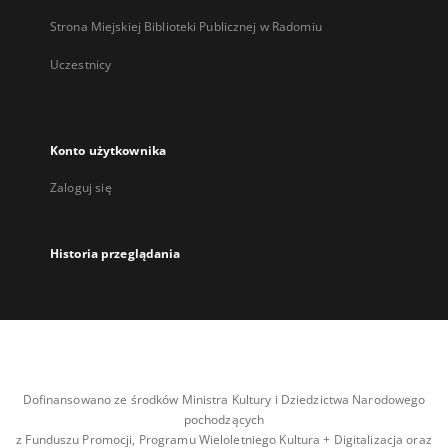
Strona Miejskiej Biblioteki Publicznej w Radomiu
Uczestnicy
Konto użytkownika
Zaloguj się
Historia przeglądania
Dofinansowano ze środków Ministra Kultury i Dziedzictwa Narodowego
pochodzących
z Funduszu Promocji, Programu Wieloletniego Kultura + Digitalizacja oraz