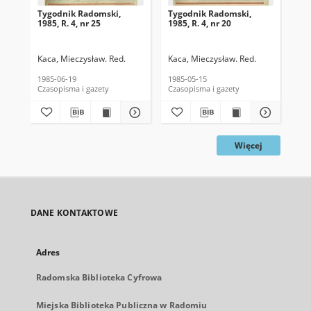
Tygodnik Radomski,
Tygodnik Radomski,
Ty
1985, R. 4, nr 25
1985, R. 4, nr 20
198
Kaca, Mieczysław. Red.
Kaca, Mieczysław. Red.
Kac
1985-06-19
1985-05-15
198
Czasopisma i gazety
Czasopisma i gazety
Cza
Więcej
DANE KONTAKTOWE
Adres
Radomska Biblioteka Cyfrowa
Miejska Biblioteka Publiczna w Radomiu