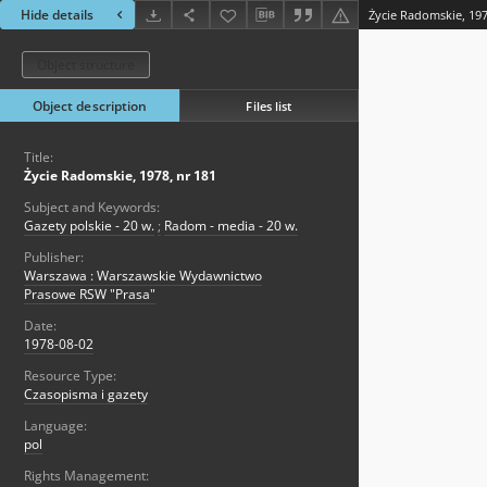
Hide details
Życie Radomskie, 197
Object structure
Object description
Files list
Title:
Życie Radomskie, 1978, nr 181
Subject and Keywords:
Gazety polskie - 20 w.
;
Radom - media - 20 w.
Publisher:
Warszawa : Warszawskie Wydawnictwo
Prasowe RSW "Prasa"
Date:
1978-08-02
Resource Type:
Czasopisma i gazety
Language:
pol
Rights Management: