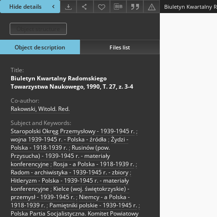
Hide details
Object structure
Object description
Files list
Title:
Biuletyn Kwartalny Radomskiego
Towarzystwa Naukowego, 1990, T. 27, z. 3-4
Co-author:
Rakowski, Witold. Red.
Subject and Keywords:
Staropolski Okręg Przemysłowy - 1939-1945 r.
;
wojna 1939-1945 r. - Polska - źródła
;
Żydzi -
Polska - 1918-1939 r.
;
Rusinów (pow.
Przysucha) - 1939-1945 r. - materiały
konferencyjne
;
Rosja - a Polska - 1918-1939 r.
;
Radom - archiwistyka - 1939-1945 r. - zbiory
;
Hitleryzm - Polska - 1939-1945 r. - materiały
konferencyjne
;
Kielce (woj. świętokrzyskie) -
przemysł - 1939-1945 r.
;
Niemcy - a Polska -
1918-1939 r.
;
Pamiętniki polskie - 1939-1945 r.
;
Polska Partia Socjalistyczna. Komitet Powiatowy