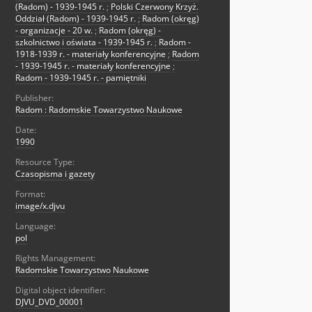
(Radom) - 1939-1945 r.
;
Polski Czerwony Krzyż.
Oddział (Radom) - 1939-1945 r.
;
Radom (okręg)
- organizacje - 20 w.
;
Radom (okręg) -
szkolnictwo i oświata - 1939-1945 r.
;
Radom -
1918-1939 r. - materiały konferencyjne
;
Radom
- 1939-1945 r. - materiały konferencyjne
;
Radom - 1939-1945 r. - pamiętniki
Publisher:
Radom : Radomskie Towarzystwo Naukowe
Date:
1990
Resource Type:
Czasopisma i gazety
Format:
image/x.djvu
Language:
pol
Rights Management:
Radomskie Towarzystwo Naukowe
Digital object identifier:
DJVU_DVD_00001