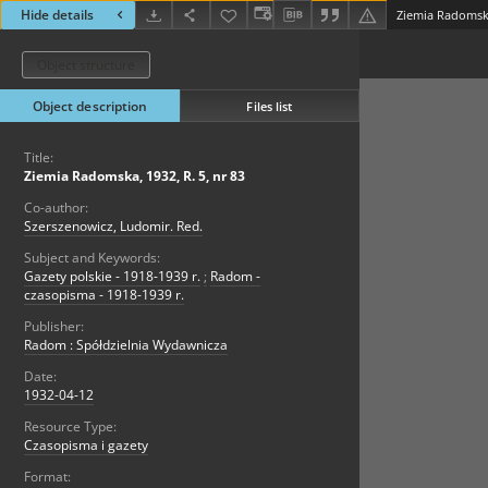
Hide details
Ziemia Radomska,
Object structure
Object description
Files list
Title:
Ziemia Radomska, 1932, R. 5, nr 83
Co-author:
Szerszenowicz, Ludomir. Red.
Subject and Keywords:
Gazety polskie - 1918-1939 r.
;
Radom -
czasopisma - 1918-1939 r.
Publisher:
Radom : Spółdzielnia Wydawnicza
Date:
1932-04-12
Resource Type:
Czasopisma i gazety
Format: