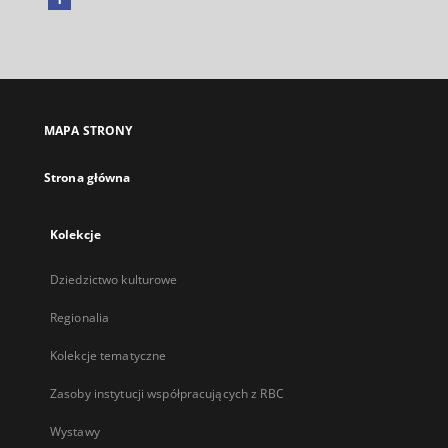
Link
zewnętrzny,
otworzy
się
w
nowej
MAPA STRONY
karcie
Strona główna
Kolekcje
Dziedzictwo kulturowe
Regionalia
Kolekcje tematyczne
Zasoby instytucji współpracujących z RBC
Wystawy