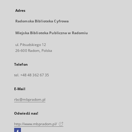
Adres
Radomska Biblioteka Cyfrowa
Miejska Biblioteka Publiczna w Radomiu
ul. Piłsudskiego 12
26-600 Radom, Polska
Telefon
tel. +48 48 362 67 35
E-Mail
rbc@mbpradom.pl
Odwiedź nas!
http://www.mbpradom.pl/
Facebook