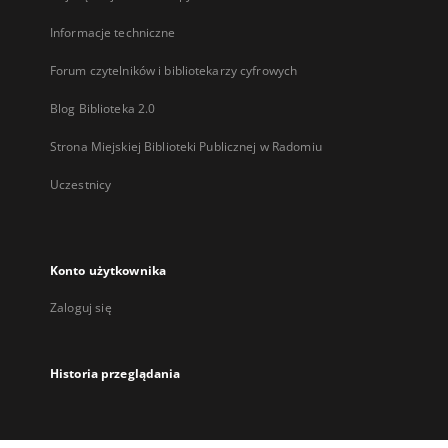
Informacje techniczne
Forum czytelników i bibliotekarzy cyfrowych
Blog Biblioteka 2.0
Strona Miejskiej Biblioteki Publicznej w Radomiu
Uczestnicy
Konto użytkownika
Zaloguj się
Historia przeglądania