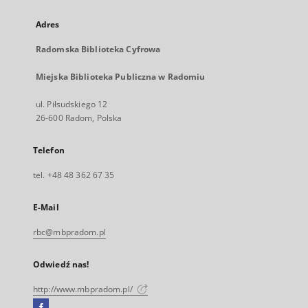
Adres
Radomska Biblioteka Cyfrowa
Miejska Biblioteka Publiczna w Radomiu
ul. Piłsudskiego 12
26-600 Radom, Polska
Telefon
tel. +48 48 362 67 35
E-Mail
rbc@mbpradom.pl
Odwiedź nas!
http://www.mbpradom.pl/
Facebook