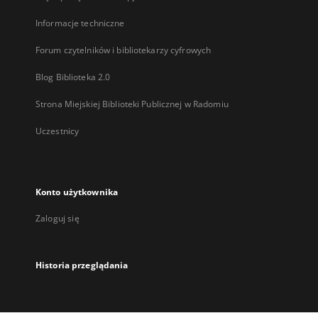
Informacje techniczne
Forum czytelników i bibliotekarzy cyfrowych
Blog Biblioteka 2.0
Strona Miejskiej Biblioteki Publicznej w Radomiu
Uczestnicy
Konto użytkownika
Zaloguj się
Historia przeglądania