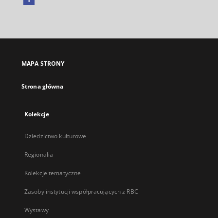
Link
zewnętrzny,
otworzy
się
w
nowej
MAPA STRONY
karcie
Strona główna
Kolekcje
Dziedzictwo kulturowe
Regionalia
Kolekcje tematyczne
Zasoby instytucji współpracujących z RBC
Wystawy