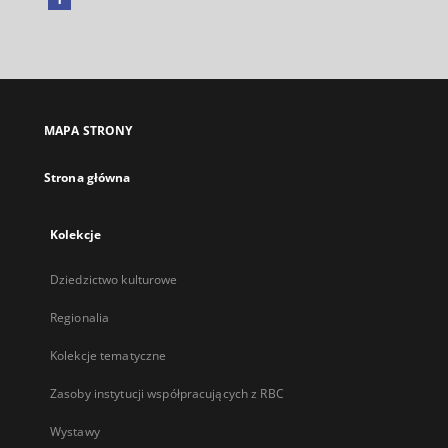
Link
zewnętrzny,
otworzy
się
w
nowej
MAPA STRONY
karcie
Strona główna
Kolekcje
Dziedzictwo kulturowe
Regionalia
Kolekcje tematyczne
Zasoby instytucji współpracujących z RBC
Wystawy