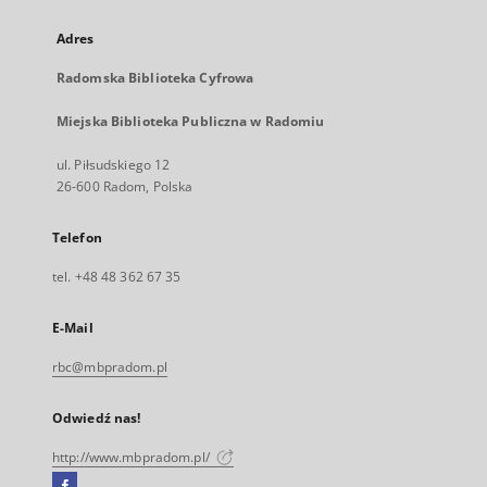
Adres
Radomska Biblioteka Cyfrowa
Miejska Biblioteka Publiczna w Radomiu
ul. Piłsudskiego 12
26-600 Radom, Polska
Telefon
tel. +48 48 362 67 35
E-Mail
rbc@mbpradom.pl
Odwiedź nas!
http://www.mbpradom.pl/
Facebook