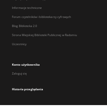
Informacje techniczne
Forum czytelników i bibliotekarzy cyfrowych
Blog Biblioteka 2.0
Strona Miejskiej Biblioteki Publicznej w Radomiu
Uczestnicy
Konto użytkownika
Zaloguj się
Historia przeglądania