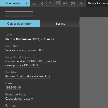
Hide details
Ziemia Radomska,
Object structure
Object description
Files list
Title:
Ziemia Radomska, 1932, R. 5, nr 32
Co-author:
Szerszenowicz, Ludomir. Red.
Subject and Keywords:
Gazety polskie - 1918-1939 r.
;
Radom -
czasopisma - 1918-1939 r.
Publisher:
Radom : Spółdzielnia Wydawnicza
Date:
1932-02-10
Resource Type:
Czasopisma i gazety
Format: