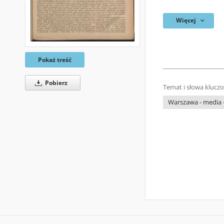
Więcej
Pokaż treść
Pobierz
Temat i słowa klucz
Warszawa - media -