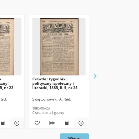
k
Prawda : tygodnik
Prawda : tygodnik
czny i
polityczny, społeczny i
polityczny, społeczny i
 5, nr 22
literacki, 1885, R. 5, nr 25
literacki, 1885, R. 5, nr 
Red.
Świętochowski, A. Red.
Świętochowski, A. Red.
1885-06-20
1885-06-13
Czasopisma i gazety
Czasopisma i gazety
Więcej