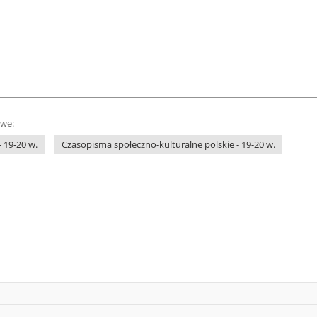
owe:
 19-20 w.
Czasopisma społeczno-kulturalne polskie - 19-20 w.