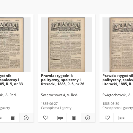
ygodnik
Prawda : tygodnik
Prawda : tygodni
 społeczny i
polityczny, społeczny i
polityczny, społe
85, R. 5, nr 33
literacki, 1885, R. 5, nr 26
literacki, 1885, R.
i, A. Red.
Świętochowski, A. Red.
Świętochowski, A. 
1885-06-27
1885-05-30
 gazety
Czasopisma i gazety
Czasopisma i gazety